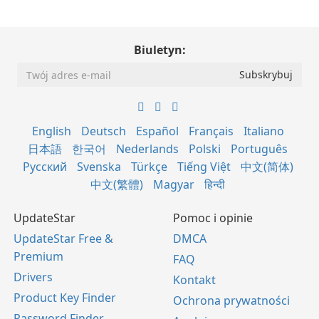
Biuletyn:
English
Deutsch
Español
Français
Italiano
日本語
한국어
Nederlands
Polski
Português
Русский
Svenska
Türkçe
Tiếng Việt
中文(简体)
中文(繁體)
Magyar
हिन्दी
UpdateStar
Pomoc i opinie
UpdateStar Free &
DMCA
Premium
FAQ
Drivers
Kontakt
Product Key Finder
Ochrona prywatności
Password Finder