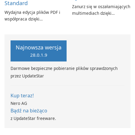
Standard
Zanurz się w oszałamiających
Wydajna edycja plików PDF i
multimediach dzięki
współpraca dzięki
CyberLink PowerDVD
programowi Adobe Acrobat
Standard.
Najnowsza wersja
28.0.1.9
Darmowe bezpieczne pobieranie plików sprawdzonych
przez UpdateStar
Kup teraz!
Nero AG
Bądź na bieżąco
z UpdateStar freeware.