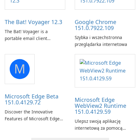
Prime Video titles and other
by subway?
Amazon web-player content
to local drives in MP4 or MKV.
The Bat! Voyager 12.3
Google Chrome
151.0.7922.109
The Bat! Voyager is a
Szybka i wszechstronna
portable email client
przeglądarka internetowa
software which you can
launch from any USB or
portable media on any
M
computer running Microsoft
Windows.
Microsoft Edge Beta
Microsoft Edge
151.0.4129.72
WebView2 Runtime
151.0.4129.59
Discover the Innovative
Features of Microsoft Edge
Ulepsz swoją aplikację
Beta: The Future of Web
internetową za pomocą
Browsing Microsoft Edge
środowiska
Beta, developed by Microsoft