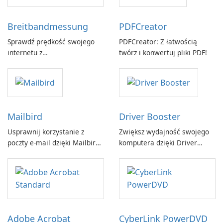
Breitbandmessung
PDFCreator
Sprawdź prędkość swojego
PDFCreator: Z łatwością
internetu z
twórz i konwertuj pliki PDF!
Breitbandmessung by zafaco
GmbH!
Mailbird
Driver Booster
Usprawnij korzystanie z
Zwiększ wydajność swojego
poczty e-mail dzięki Mailbird
komputera dzięki Driver
by Maryssael.
Booster firmy IObit
Adobe Acrobat
CyberLink PowerDVD