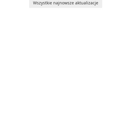
uruchomieniowego Microsoft
Wszystkie najnowsze aktualizacje
Corporation, is shaping the
Edge WebView2!
landscape of modern web
browsers with its cutting-
edge features and seamless
user …