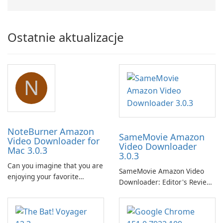
Ostatnie aktualizacje
N
NoteBurner Amazon
SameMovie Amazon
Video Downloader for
Video Downloader
Mac 3.0.3
3.0.3
Can you imagine that you are
SameMovie Amazon Video
enjoying your favorite
Downloader: Editor's Review
Amazon movies or TV shows
SameMovie Amazon Video
lying on the beach, camping
Downloader is a desktop
in the woods or even during
utility for saving Amazon
your long commute to work