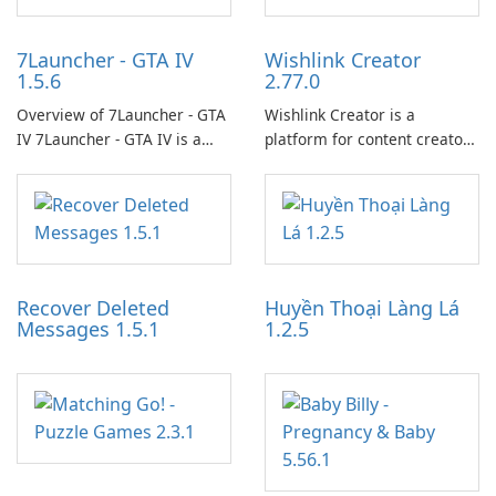
7Launcher - GTA IV
Wishlink Creator
1.5.6
2.77.0
Overview of 7Launcher - GTA
Wishlink Creator is a
IV 7Launcher - GTA IV is a
platform for content creators
specialized software
designed to monetize their
application designed to
work through built-in brand
optimize the gaming
partnerships and integrated
experience for Grand Theft
tools for content distribution
Auto IV.
and audience engagement.
Recover Deleted
Huyền Thoại Làng Lá
Messages 1.5.1
1.2.5