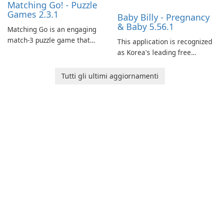
Matching Go! - Puzzle
Games 2.3.1
Baby Billy - Pregnancy
& Baby 5.56.1
Matching Go is an engaging
match-3 puzzle game that
This application is recognized
invites players to join Chloe
as Korea's leading free
and her charming corgi,
platform for pregnancy and
Ollie, on an adventurous
baby tracking, offering
Tutti gli ultimi aggiornamenti
journey across diverse
essential healthcare tips and
landscapes.
doctor-approved articles.