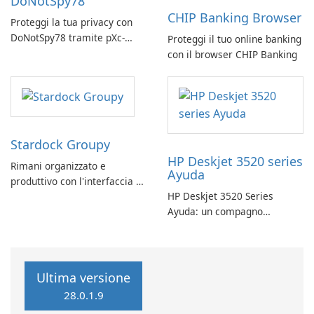
DoNotSpy78
CHIP Banking Browser
Proteggi la tua privacy con
DoNotSpy78 tramite pXc-
Proteggi il tuo online banking
coding
con il browser CHIP Banking
Stardock Groupy
HP Deskjet 3520 series
Rimani organizzato e
Ayuda
produttivo con l'interfaccia a
HP Deskjet 3520 Series
schede di Stardock Groupy
Ayuda: un compagno
per le applicazioni Windows.
affidabile per la stampa
Ultima versione
28.0.1.9