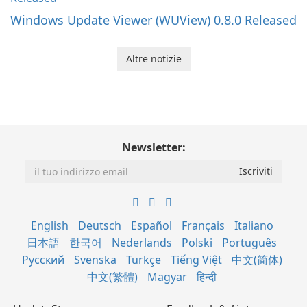
Windows Update Viewer (WUView) 0.8.0 Released
Altre notizie
Newsletter:
English
Deutsch
Español
Français
Italiano
日本語
한국어
Nederlands
Polski
Português
Русский
Svenska
Türkçe
Tiếng Việt
中文(简体)
中文(繁體)
Magyar
हिन्दी