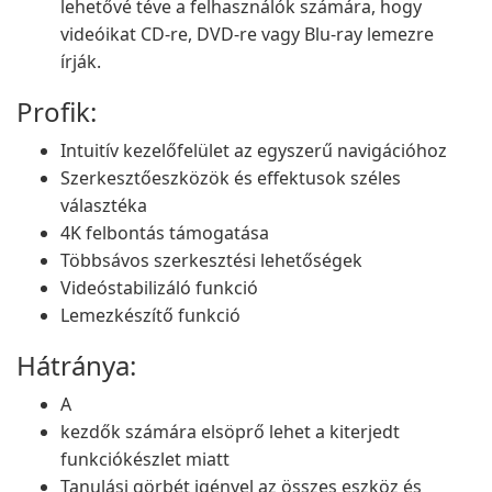
lehetővé téve a felhasználók számára, hogy
videóikat CD-re, DVD-re vagy Blu-ray lemezre
írják.
Profik:
Intuitív kezelőfelület az egyszerű navigációhoz
Szerkesztőeszközök és effektusok széles
választéka
4K felbontás támogatása
Többsávos szerkesztési lehetőségek
Videóstabilizáló funkció
Lemezkészítő funkció
Hátránya:
A
kezdők számára elsöprő lehet a kiterjedt
funkciókészlet miatt
Tanulási görbét igényel az összes eszköz és