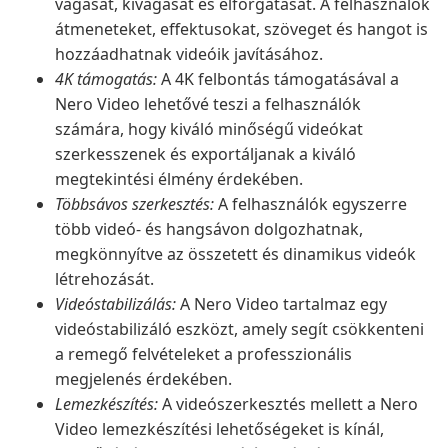
vágását, kivágását és elforgatását. A felhasználók
átmeneteket, effektusokat, szöveget és hangot is
hozzáadhatnak videóik javításához.
4K támogatás:
A 4K felbontás támogatásával a
Nero Video lehetővé teszi a felhasználók
számára, hogy kiváló minőségű videókat
szerkesszenek és exportáljanak a kiváló
megtekintési élmény érdekében.
Többsávos szerkesztés:
A felhasználók egyszerre
több videó- és hangsávon dolgozhatnak,
megkönnyítve az összetett és dinamikus videók
létrehozását.
Videóstabilizálás:
A Nero Video tartalmaz egy
videóstabilizáló eszközt, amely segít csökkenteni
a remegő felvételeket a professzionális
megjelenés érdekében.
Lemezkészítés:
A videószerkesztés mellett a Nero
Video lemezkészítési lehetőségeket is kínál,