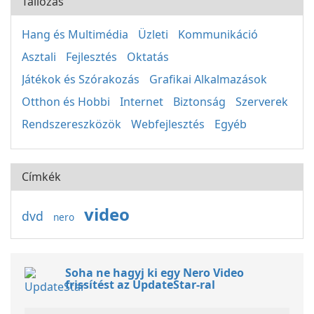
Tallózás
Hang és Multimédia
Üzleti
Kommunikáció
Asztali
Fejlesztés
Oktatás
Játékok és Szórakozás
Grafikai Alkalmazások
Otthon és Hobbi
Internet
Biztonság
Szerverek
Rendszereszközök
Webfejlesztés
Egyéb
Címkék
video
dvd
nero
Soha ne hagyj ki egy Nero Video
frissítést az UpdateStar-ral