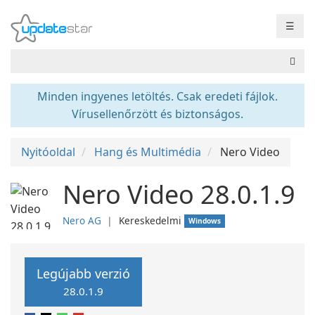
☰
Minden ingyenes letöltés. Csak eredeti fájlok.
Vírusellenőrzött és biztonságos.
Nyitóoldal
Hang és Multimédia
Nero Video
Nero Video 28.0.1.9
Nero AG
❘
Kereskedelmi
Windows
Legújabb verzió
28.0.1.9