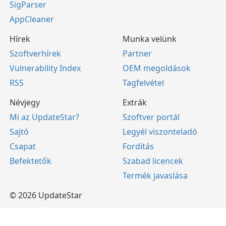
SigParser
AppCleaner
Hírek
Munka velünk
Szoftverhírek
Partner
Vulnerability Index
OEM megoldások
RSS
Tagfelvétel
Névjegy
Extrák
Mi az UpdateStar?
Szoftver portál
Sajtó
Legyél viszonteladó
Csapat
Fordítás
Befektetők
Szabad licencek
Termék javaslása
© 2026 UpdateStar