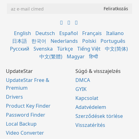
English
Deutsch
Español
Français
Italiano
日本語
한국어
Nederlands
Polski
Português
Русский
Svenska
Türkçe
Tiếng Việt
中文(简体)
中文(繁體)
Magyar
हिन्दी
UpdateStar
Súgó & visszajelzés
UpdateStar Free &
DMCA
Premium
GYIK
Drivers
Kapcsolat
Product Key Finder
Adatvédelem
Password Finder
Szerződések törlése
Local Backup
Visszatérítés
Video Converter