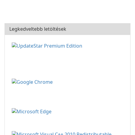
Legkedveltebb letöltések