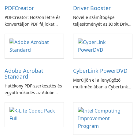
PDFCreator
Driver Booster
PDFCreator: Hozzon létre és
Növelje számítógépe
konvertáljon PDF fájlokat
teljesítményét az IObit Driver
könnyedén!
Booster funkciójával
Adobe Acrobat
CyberLink PowerDVD
Standard
Merüljön el a lenyűgöző
Hatékony PDF-szerkesztés és
multimédiában a CyberLink
együttműködés az Adobe
PowerDVD-vel
Acrobat Standard
alkalmazással.