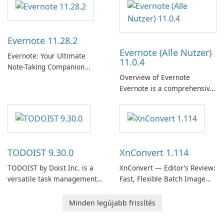
term support channel of the
Thunderbird desktop email
client designed for
Evernote 11.28.2
organizations and users who
Evernote (Alle Nutzer)
need predictable …
Evernote: Your Ultimate
11.0.4
Note-Taking Companion
Overview of Evernote
Evernote, developed by
Evernote is a comprehensive
EverNote Corp., is a versatile
note-taking and organization
note-taking application that
software designed to help
helps users capture ideas,
users capture, organize, and
organize to-do lists, and keep
access information across
track of important
multiple devices.
information.
TODOIST 9.30.0
XnConvert 1.114
TODOIST by Doist Inc. is a
XnConvert — Editor’s Review:
versatile task management
Fast, Flexible Batch Image
tool designed to help
Converter for Windows,
individuals and teams
macOS and Linux XnConvert
Minden legújabb frissítés
organize their work and
is a polished, cross-platform
increase productivity.
batch image processor from