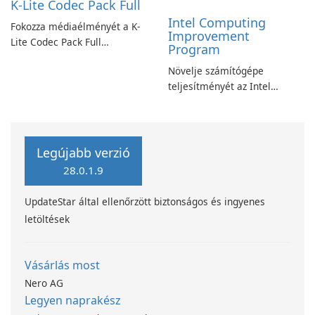
K-Lite Codec Pack Full
Intel Computing
Fokozza médiaélményét a K-
Improvement
Lite Codec Pack Full
Program
segítségével!
Növelje számítógépe
teljesítményét az Intel
számítástechnika-fejlesztési
programjával
Legújabb verzió
28.0.1.9
UpdateStar által ellenőrzött biztonságos és ingyenes
letöltések
Vásárlás most
Nero AG
Legyen naprakész