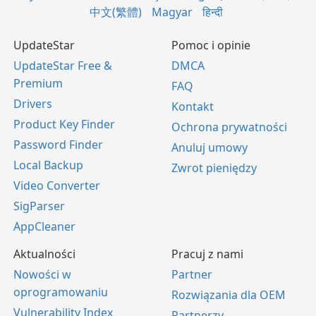
中文(繁體)
Magyar
हिन्दी
UpdateStar
Pomoc i opinie
UpdateStar Free &
DMCA
Premium
FAQ
Drivers
Kontakt
Product Key Finder
Ochrona prywatności
Password Finder
Anuluj umowy
Local Backup
Zwrot pieniędzy
Video Converter
SigParser
AppCleaner
Aktualności
Pracuj z nami
Nowości w
Partner
oprogramowaniu
Rozwiązania dla OEM
Vulnerability Index
Partnerzy