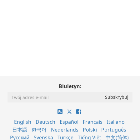
Biuletyn:
English
Deutsch
Español
Français
Italiano
日本語
한국어
Nederlands
Polski
Português
Русский
Svenska
Türkçe
Tiếng Việt
中文(简体)