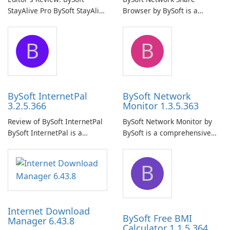
StayAlive Pro BySoft StayAlive
Browser by BySoft is a
Pro is a reliable software
comprehensive software
application designed to
application that allows users
B
B
ensure the continuous and
to easily browse and manage
uninterrupted operation of
shared folders on their
your computer system.
network.
BySoft InternetPal
BySoft Network
3.2.5.366
Monitor 1.3.5.363
Review of BySoft InternetPal
BySoft Network Monitor by
BySoft InternetPal is a
BySoft is a comprehensive
comprehensive software
network monitoring software
application designed to
designed to help businesses
B
monitor your internet
effectively manage their
connection and provide real-
network infrastructure.
time insights into its
performance.
Internet Download
BySoft Free BMI
Manager 6.43.8
Calculator 1.1.5.364