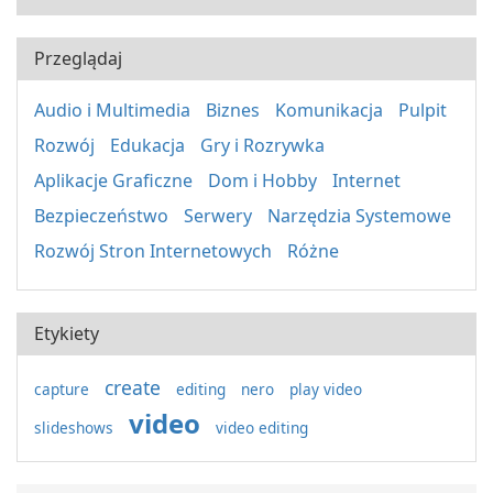
Przeglądaj
Audio i Multimedia
Biznes
Komunikacja
Pulpit
Rozwój
Edukacja
Gry i Rozrywka
Aplikacje Graficzne
Dom i Hobby
Internet
Bezpieczeństwo
Serwery
Narzędzia Systemowe
Rozwój Stron Internetowych
Różne
Etykiety
create
capture
editing
nero
play video
video
slideshows
video editing