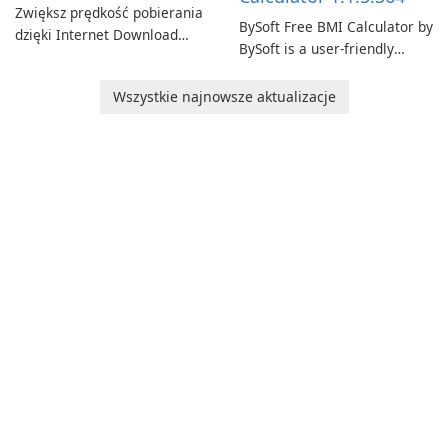
Zwiększ prędkość pobierania
BySoft Free BMI Calculator by
dzięki Internet Download
BySoft is a user-friendly
Manager!
software application
designed to help you
Wszystkie najnowsze aktualizacje
calculate your Body Mass
Index quickly and accurately.