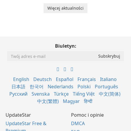
Więcej aktualności
Biuletyn:
English
Deutsch
Español
Français
Italiano
日本語
한국어
Nederlands
Polski
Português
Русский
Svenska
Türkçe
Tiếng Việt
中文(简体)
中文(繁體)
Magyar
हिन्दी
UpdateStar
Pomoc i opinie
UpdateStar Free &
DMCA
Premium