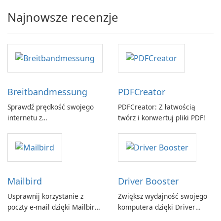
Najnowsze recenzje
Breitbandmessung
PDFCreator
Sprawdź prędkość swojego
PDFCreator: Z łatwością
internetu z
twórz i konwertuj pliki PDF!
Breitbandmessung by zafaco
GmbH!
Mailbird
Driver Booster
Usprawnij korzystanie z
Zwiększ wydajność swojego
poczty e-mail dzięki Mailbird
komputera dzięki Driver
by Maryssael.
Booster firmy IObit