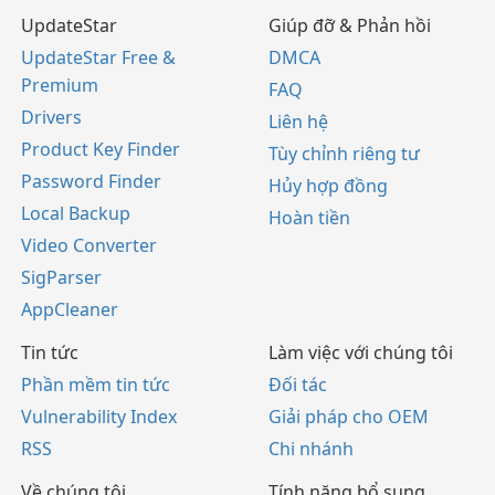
UpdateStar
Giúp đỡ & Phản hồi
UpdateStar Free &
DMCA
Premium
FAQ
Drivers
Liên hệ
Product Key Finder
Tùy chỉnh riêng tư
Password Finder
Hủy hợp đồng
Local Backup
Hoàn tiền
Video Converter
SigParser
AppCleaner
Tin tức
Làm việc với chúng tôi
Phần mềm tin tức
Đối tác
Vulnerability Index
Giải pháp cho OEM
RSS
Chi nhánh
Về chúng tôi
Tính năng bổ sung