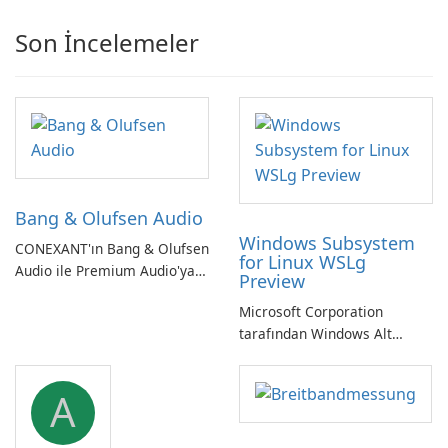
Son İncelemeler
Bang & Olufsen Audio
Windows Subsystem
CONEXANT'ın Bang & Olufsen
for Linux WSLg
Audio ile Premium Audio'ya
Preview
Kendinizi Daldırın
Microsoft Corporation
tarafından Windows Alt
Sistemi WSLg Önizleme -
Linux ve Windows
A
ortamlarının sorunsuz
entegrasyonu için
vazgeçilmez bir araç.