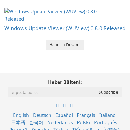
Windows Update Viewer (WUView) 0.8.0 Released
Haberin Devamı
Haber Bülteni:
English
Deutsch
Español
Français
Italiano
日本語
한국어
Nederlands
Polski
Português
Русский
Svenska
Türkçe
Tiếng Việt
中文(简体)