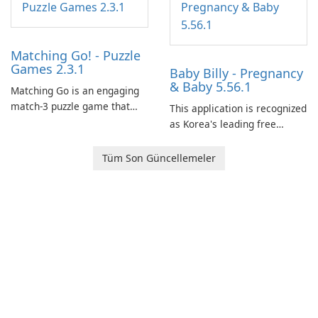
Matching Go! - Puzzle
Games 2.3.1
Baby Billy - Pregnancy
& Baby 5.56.1
Matching Go is an engaging
match-3 puzzle game that
This application is recognized
invites players to join Chloe
as Korea's leading free
and her charming corgi,
platform for pregnancy and
Ollie, on an adventurous
baby tracking, offering
Tüm Son Güncellemeler
journey across diverse
essential healthcare tips and
landscapes.
doctor-approved articles.