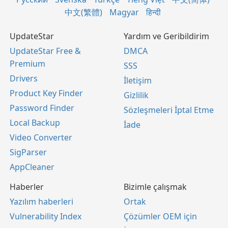
中文(繁體)
Magyar
हिन्दी
UpdateStar
Yardım ve Geribildirim
UpdateStar Free &
DMCA
Premium
SSS
Drivers
İletişim
Product Key Finder
Gizlilik
Password Finder
Sözleşmeleri İptal Etme
Local Backup
İade
Video Converter
SigParser
AppCleaner
Haberler
Bizimle çalışmak
Yazılım haberleri
Ortak
Vulnerability Index
Çözümler OEM için