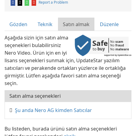
Report a Problem
Gözden
Teknik
Satın almak
Düzenle
Aşağıda sizin için satın alma
Safe
No 
scam
seçenekleri bulabilirsiniz
No 
fraud
to 
buy
No 
malware
Nero Video. Ürün için en iyi
supported by UpdateStar.com
lisans seçenekleri sunmak için, UpdateStar yazılım
satıcıları ve perakende ortakları yüzlerce ile ortaklığa
girmiştir. Lütfen aşağıda favori satın alma seçeneği
seçin.
Satın alma seçenekleri
Şu anda Nero AG kimden Satıcılar
Bu listeden, burada ürünü satın alma seçenekleri