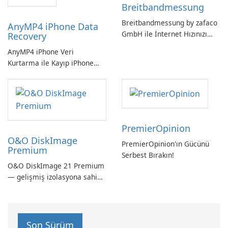
Breitbandmessung
Breitbandmessung by zafaco
AnyMP4 iPhone Data
GmbH ile İnternet Hızınızı
Recovery
Kontrol Edin!
AnyMP4 iPhone Veri
Kurtarma ile Kayıp iPhone
Verilerini Kolayca Kurtarın
PremierOpinion
O&O DiskImage
PremierOpinion'ın Gücünü
Premium
Serbest Bırakın!
O&O DiskImage 21 Premium
— gelişmiş izolasyona sahip
güçlü, Alman yapımı tam
sistem yedekleme
Son Sürüm