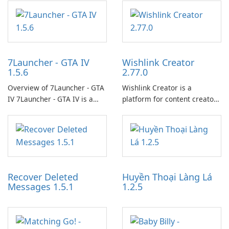
7Launcher - GTA IV
Wishlink Creator
1.5.6
2.77.0
Overview of 7Launcher - GTA
Wishlink Creator is a
IV 7Launcher - GTA IV is a
platform for content creators
specialized software
designed to monetize their
application designed to
work through built-in brand
optimize the gaming
partnerships and integrated
experience for Grand Theft
tools for content distribution
Auto IV.
and audience engagement.
Recover Deleted
Huyền Thoại Làng Lá
Messages 1.5.1
1.2.5