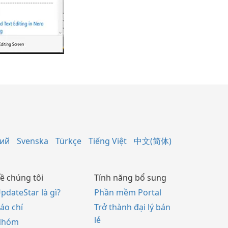
кий
Svenska
Türkçe
Tiếng Việt
中文(简体)
ề chúng tôi
Tính năng bổ sung
pdateStar là gì?
Phần mềm Portal
áo chí
Trở thành đại lý bán
lẻ
Nhóm