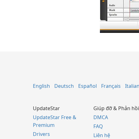
English
Deutsch
Español
Français
Italia
UpdateStar
Giúp đỡ & Phản hồi
UpdateStar Free &
DMCA
Premium
FAQ
Drivers
Liên hệ