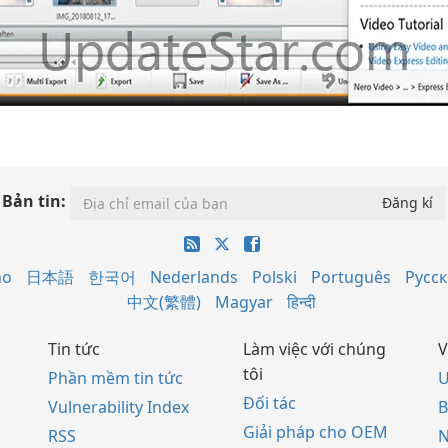
Bản tin:
no
日本語
한국어
Nederlands
Polski
Português
Русс
中文(繁體)
Magyar
हिन्दी
Tin tức
Làm việc với chúng
V
tôi
Phần mềm tin tức
U
Đối tác
Vulnerability Index
B
Giải pháp cho OEM
RSS